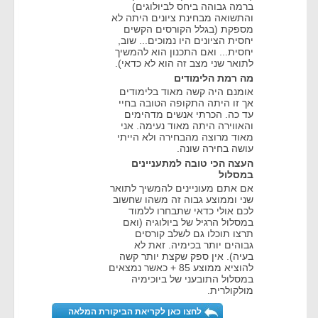
ברמה גבוהה ביחס לביולוגים)
והתשואה מבחינת ציונים היתה לא
מספקת (בגלל הקורסים הקשים
יחסית הציונים היו נמוכים... שוב,
יחסית... ואם התכנון הוא להמשיך
לתואר שני מצב זה הוא לא כדאי).
מה רמת הלימודים
אומנם היה קשה מאוד בלימודים
אך זו היתה התקופה הטובה בחיי
עד כה. הכרתי אנשים מדהימים
והאווירה היתה מאוד נעימה. אני
מאוד מרוצה מהבחירה ולא הייתי
עושה בחירה שונה.
העצה הכי טובה למתעניינים
במסלול
אם אתם מעוניינים להמשיך לתואר
שני וממוצע גבוה זה משהו שחשוב
לכם אולי כדאי שתבחרו ללמוד
במסלול הרגיל של ביולוגיה (ואם
תרצו תוכלו גם לשלב קורסים
גבוהים יותר בכימיה. זאת לא
בעיה). אין ספק שקצת יותר קשה
להוציא ממוצע 85 + כאשר נמצאים
במסלול התובעני של ביוכימיה
מולקולרית.
לחצו כאן לקריאת הביקורת המלאה