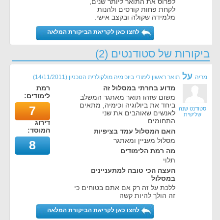
לפרוס את התואר ליותר שנים,
לקחת פחות קורסים ולהנות
מלמידה שקולה ובקצב אישי.
לחצו כאן לקריאת הביקורת המלאה
ביקורות של סטודנטים (2)
על
מריה
תואר ראשון לימודי ביוכימיה מולקולרית הטכניון
(
14/11/2011
)
מדוע בחרתי במסלול זה
רמת
לימודים:
משום שזהו תואר מאתגר המשלב
ביחד את ביולוגיה וכימיה, מתאים
7
סטודנט שנה
לאנשים שאוהבים את שני
שלישית
התחומים
דירוג
המוסד:
האם המסלול עמד בציפיות
מסלול מעניין ומאתגר
8
מה רמת הלימודים
תלוי
העצה הכי טובה למתעניינים
במסלול
ללכת על זה רק אם אתם בטוחים כי
זה הולך להיות קשה
לחצו כאן לקריאת הביקורת המלאה