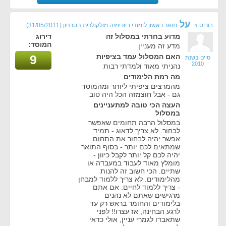
על
בוריס צ.
תואר ראשון לימודי ביוכימיה מולקולרית הטכניון
(31/05/2011)
מדוע בחרתי במסלול זה
דירוג
המוסד:
מדע זה מעניין
האם המסלול עמד בציפיות
9
סיים בשנת
2010
נהניתי מאוד ולמדתי רבות
מה רמת הלימודים
מהמרצים ציפיתי ליותר ומהמוסד
גם - אבל חוצמזה הכל היה טוב
העצה הכי טובה למתעניינים
במסלול
במסלול הרבה תחומים שאפשר
לבחור. לא צריך לדאוג - תמיד
אפשר יהיה לבחור את התחום
שמתאים לכם יותר - בסוף התואר
יהיה לכם קל יותר לקבל כיוון -
מומלץ מאוד לעבוד במעבדה או
שתיים. הכי חשוב זה להנות
מהלימודים. לא צריך ללמוד למבחן
- צריך ללמוד לחיים. אם אתם
מרגישים שאתם לא נהנים
בלימודים והחומר בראש רק עד
לרגע הבחינה, אז עצרו!! לפני
שתאבדו לגמרי עניין, אולי כדאי