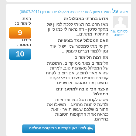
על
מאיה
תואר ראשון לימודי ביוכימיה מולקולרית הטכניון
(
08/07/2011
)
מדוע בחרתי במסלול זה
רמת
לימודים:
מאז החטיבה רציתי ללכת לכיוון של
מחקר סרטן - וזה נראה לי כמו כיוון
9
סטודנט שנה
התחלתי מתאים...
ראשונה
דירוג
האם המסלול עמד בציפיות
המוסד:
רק סיימתי סמסטר שני, יש לי עוד
זמן ללמוד דברים לעומק...
10
מה רמת הלימודים
הלימודים מאד ממוקדים, התוכנית
של המסלול מאורגנת טוב, למרות
שהיא מאד לחוצה, אם רוצים לקחת
קורסים נוספים מעבר כדאי לקחת
בחשבון עוד סמסטר או שניים...
העצה הכי טובה למתעניינים
במסלול
פשוט לקחת הכל בפרופורציות
ולדעת ליהנות מהרגע... תשאלו את
ההורים שלכם שעשו תואר - זאת
כנראה אחת התקופות הטובות
בחייהם.
לחצו כאן לקריאת הביקורת המלאה