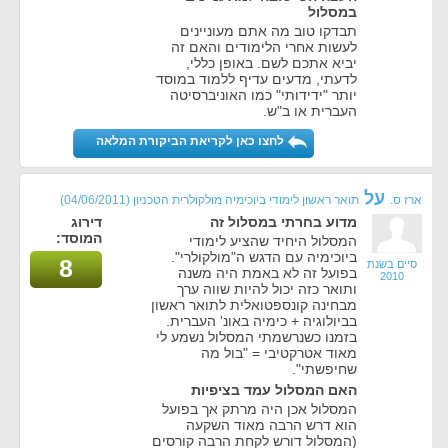
במסלול
תבדקו טוב מה אתם מעוניינים
לעשות אחרי הלימודים והאם זה
יביא אתכם לשם. באופן כללי,
לדעתי, מדעים עדיף ללמוד במוסד
יותר "ידידותי" כמו האוניברסיטה
העברית או ב"ש.
לחצו כאן לקריאת הביקורת המלאה
על
ארז ס.
תואר ראשון לימודי ביוכימיה מולקולרית הטכניון
(04/06/2011)
מדוע בחרתי במסלול זה
דירוג
המוסד:
המסלול היחיד שהציע לימודי
ביוכימיה עם הדגש ה"מולקולרי".
8
סיים בשנת
בפועל זה לא באמת היה משנה
2010
ותואר כזה יכול להיות שווה ערך
מבחינה קונספטואלית לתואר ראשון
בביולוגיה + כימיה באונ' העברית.
בזמנו כשנרשמתי המסלול נשמע לי
מאוד אטרקטיבי = "בול מה
שחיפשתי".
האם המסלול עמד בציפיות
המסלול אכן היה מרתק אך בפועל
הוא דרש הרבה מאוד השקעה
(המסלול דורש לקחת הרבה קורסים