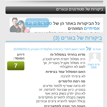
ביקורות של סטודנטים ובוגרים
סטודנטים ובוגרים
כל הביקורות באתר הן של
אמיתיים
המזוהים
עם ת.ז, שם אמיתי ועברו תהליך אימות - זה הערך
ביקורות של בוגרים (3)
החשוב לנו ביותר באתר
על
אנה מ.
תואר ראשון לימודי ביוכימיה מולקולרית הטכניון
(02/08/2011)
מדוע בחרתי במסלול זה
דירוג
המוסד:
היה מסלול יחסית חדש לטכניון.
היה מסלול מקביל בעברית, אך
7
סיים בשנת
לשם לא התקבלתי.
2008
האם המסלול עמד בציפיות
לא ציפיתי להרבה
מה רמת הלימודים
לא נראה שעדיף ללמוד מדעים
בטכניון, כיוון שבניגוד להנדסה, זה
לא נותן יתרון בשוק בחוץ ואף
מקשה בקבלה לתארים מתקדמים
(בגלל הקושי להוציא ציונים גבוהים)
העצה הכי טובה למתעניינים