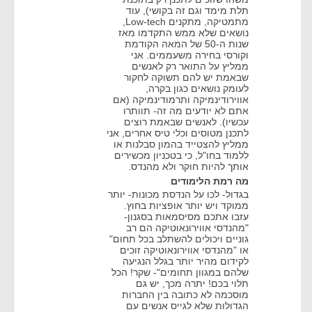
תלת מימד וגם זה בקושי), עוד
מתמטיקה, מתקנים Low-tech,
נושאים שלא ממש התקדמו מאז
שנות ה-50 של המאה הקודמת
וקורסי בחירה משעממים. אני
ממליץ על התואר רק לאנשים
שבאמת יש להם תשוקה לחקור
לעומק נושאים כגון בקרה,
אווירודינמיקה ותרמודינמיקה (אם
אתם לא יודעים מה זה- תוותרו
עכשיו). לאנשים שבאמת רוצים
לתכנן מטוסים וכלי טיס אחרים, אני
ממליץ להצטייד בהמון סבלנות או
ללמוד בחו"ל, כי בטכניון מכשירים
אותך להיות חוקר ולא מהנדס.
מה רמת הלימודים
בגדול- לכו על הנדסת מכונות- יותר
ממוקד ויש יותר אופציות בחוץ.
עזבו אתכם מסיסמאות בסגנון-
"מהנדסי אווירונאוטיקה הם רב
גוניים ויכולים להשתלב בכל תחום"
או "מהנדסי אווירונאוטיקה זוכים
לקידום מהיר יותר בגלל הנגיעה
שלהם במגוון תחומים"- שקר! הכל
תלוי בכם! יתרה מכך, יש גם
מוסכמה לא כתובה בין החברות
הגדולות שלא לגייס אנשים עם