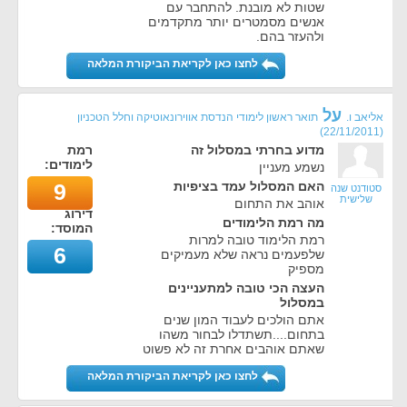
שטות לא מובנת. להתחבר עם
אנשים מסמטרים יותר מתקדמים
ולהעזר בהם.
לחצו כאן לקריאת הביקורת המלאה
על
אליאב ו.
תואר ראשון לימודי הנדסת אווירונאוטיקה וחלל הטכניון
)
22/11/2011
(
מדוע בחרתי במסלול זה
רמת
לימודים:
נשמע מעניין
האם המסלול עמד בציפיות
9
סטודנט שנה
שלישית
אוהב את התחום
דירוג
מה רמת הלימודים
המוסד:
רמת הלימוד טובה למרות
6
שלפעמים נראה שלא מעמיקים
מספיק
העצה הכי טובה למתעניינים
במסלול
אתם הולכים לעבוד המון שנים
בתחום....תשתדלו לבחור משהו
שאתם אוהבים אחרת זה לא פשוט
לחצו כאן לקריאת הביקורת המלאה