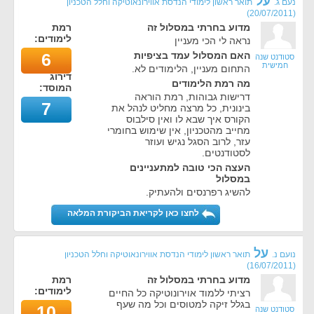
על
נעם ג.
תואר ראשון לימודי הנדסת אווירונאוטיקה וחלל הטכניון
)
20/07/2011
(
מדוע בחרתי במסלול זה
רמת
לימודים:
נראה לי הכי מעניין
האם המסלול עמד בציפיות
6
סטודנט שנה
חמישית
התחום מעניין, הלימודים לא.
דירוג
מה רמת הלימודים
המוסד:
דרישות גבוהות, רמת הוראה
7
בינונית, כל מרצה מחליט לנהל את
הקורס איך שבא לו ואין סילבוס
מחייב מהטכניון, אין שימוש בחומרי
עזר, לרוב הסגל נגיש ועוזר
לסטודנטים.
העצה הכי טובה למתעניינים
במסלול
להשיג רפרנסים ולהעתיק.
לחצו כאן לקריאת הביקורת המלאה
על
נועם נ.
תואר ראשון לימודי הנדסת אווירונאוטיקה וחלל הטכניון
)
16/07/2011
(
מדוע בחרתי במסלול זה
רמת
לימודים:
רציתי ללמוד אוירונוטיקה כל החיים
בגלל זיקה למטוסים וכל מה שעף
10
סטודנט שנה