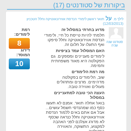
ביקורות של סטודנטים (17)
על
לילך מ.
תואר ראשון לימודי הנדסת אווירונאוטיקה וחלל הטכניון
)
12/03/2013
(
מדוע בחרתי במסלול זה
רמת
לימודים:
חלמתי להיות טייסת כל חיי, ולימודי
הנדסת אווירונאוטיקה וחלל סיפקו
8
סטודנט שנה
ואף התעלו על חלום זה.
שניה
דירוג
האם המסלול עמד בציפיות
המוסד:
לימודים מעניינים ומספקים. גם
הפקולטה היא מאוד משפחתית
10
וחמימה.
מה רמת הלימודים
שוב, הלימודים בפקולטה
מדהימים. מרצים ומתרגלים
מעולים ואווירה טובה.
העצה הכי טובה למתעניינים
במסלול
בואו! אחלה תואר. אמנם לא תעשו
כסף כמו שמהנדסי חשמל עושים...
אבל אם אתם באים ללמוד הנדסת
אווירונאוטיקה וחלל כנראה שכסף
לא מדורג אצלכם לפני האהבה
למקצוע, התשוקה, והאווירה