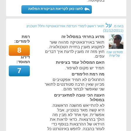
בפקולטה.
לחצו כאן לקריאת הביקורת המלאה
על
בועז מ.
תואר ראשון לימודי הנדסת אווירונאוטיקה וחלל הטכניון
)
31/12/2011
(
מדוע בחרתי במסלול זה
רמת
לימודים:
תואר באוירונאוטיקה מהווה שער
למקצוע מענין בחזית הטכנולוגיה.
8
חוץ מזה זה מענין לדעת איך דברים
סטודנט שנה
שלישית
עפים.
דירוג
המוסד:
האם המסלול עמד בציפיות
תמיד יש מקום לשיפור.
7
מה רמת הלימודים
התרגולים לא תמיד אפקטיבים
מכיוון שאין הרבה סטודנטים לתואר
שני שאפשר לבחור מהם.
העצה הכי טובה למתעניינים
במסלול
לא להתייאש מהשנה הראשונה.
היא קשה מאד בטכניון, אבל
אפשרית. אף אחד לא מבין מה
הולך בהרצאות. כדאי לראות את
הוידאו של ההרצאות בנוסף כדי
לעזור בהבנה. לחפש באינטרנט כל