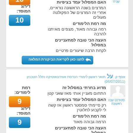
שניה
האם המסלול עמד בציפיות
דירוג
המרצים בשנה הראשונה נוראיים,
המוסד:
אחרי זה המרצים של הפקולטה
מעולים
10
מה רמת הלימודים
רמה גבוהה מאוד, מצפים מאיתנו
להרבה
העצה הכי טובה למתעניינים
במסלול
לקחת הרבה שיעורים פרטיים
לחצו כאן לקריאת הביקורת המלאה
על
אסף ק.
תואר ראשון לימודי הנדסת אווירונאוטיקה וחלל הטכניון
)
06/07/2011
(
מדוע בחרתי במסלול זה
רמת
לימודים:
התחום מעניין אותי מאז שאני קטן
האם המסלול עמד בציפיות
9
סטודנט שנה
ראשונה
רק סיימתי סמסטר ראשון אז קשה
דירוג
לי לקבוע לחלוטין
המוסד:
מה רמת הלימודים
9
הרמה גבוהה מאוד
העצה הכי טובה למתעניינים
במסלול