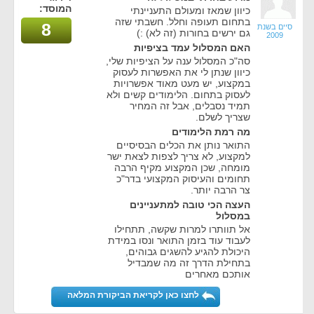
המוסד:
כיוון שמאז ומעולם התעניינתי
בתחום תעופה וחלל. חשבתי שזה
8
סיים בשנת
גם ירשים בחורות (זה לא) :)
2009
האם המסלול עמד בציפיות
סה"כ המסלול ענה על הציפיות שלי,
כיוון שנתן לי את האפשרות לעסוק
במקצוע, יש מעט מאוד אפשרויות
לעסוק בתחום. הלימודים קשים ולא
תמיד נסבלים, אבל זה המחיר
שצריך לשלם.
מה רמת הלימודים
התואר נותן את הכלים הבסיסיים
למקצוע, לא צריך לצפות לצאת ישר
מומחה, שכן המקצוע מקיף הרבה
תחומים והעיסוק המקצועי בדר"כ
צר הרבה יותר.
העצה הכי טובה למתעניינים
במסלול
אל תוותרו למרות שקשה, תתחילו
לעבוד עוד בזמן התואר ונסו במידת
היכולת להגיע להשגים גבוהים,
בתחילת הדרך זה מה שמבדיל
אותכם מאחרים
לחצו כאן לקריאת הביקורת המלאה