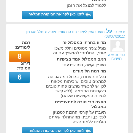
ללמוד למנצל את הזמן
לחצו כאן לקריאת הביקורת המלאה
על
גרשון פ.
תואר ראשון לימודי הנדסת אווירונאוטיקה וחלל הטכניון
)
03/07/2011
(
מדוע בחרתי במסלול זה
רמת
לימודים:
מגיל צעיר מטוסים וחלל משכו
אותי, והחלטתי להמשיך עם זה
8
סטודנט שנה
ראשונה
האם המסלול עמד בציפיות
דירוג
מעניין וקשה, כמו שידעתי
המוסד:
מה רמת הלימודים
6
בכל חוג אחרת, בגדול רמה גבוהה.
למרצים טובים יש כיתות מלאות -
לכן יש להכשיר מרצים פחות טובים
בעקרונות ההוראה. (ללא קשר
למידת המקצועיות שלהם)
העצה הכי טובה למתעניינים
במסלול
תעברו על קורסי ההכנה לטכניון
לפני כן, ותבינו מההתחלה שאתם
הולכים ללמוד קשה
לחצו כאן לקריאת הביקורת המלאה