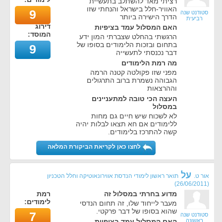
רציתי מאד להשתלב בתעשיית
האוויר-חלל בישראל והנחתי שזו
9
סטודנט שנה
הדרך הישירה ביותר
רביעית
דירוג
האם המסלול עמד בציפיות
המוסד:
הרגשתי בהחלט שצברתי המון ידע
בתחום ובזכות הלימודים בסופו של
9
דבר נכנסתי לתעשייה
מה רמת הלימודים
מפני שזו פקולטה קטנה הרמה
הגבוהה נשמרת ברוב התרגולים
וההרצאות
העצה הכי טובה למתעניינים
במסלול
לא לשכוח שיש חיים גם מחות
ללימודים אם חא תצאו לבלות יהיה
קשה להתרכז בלימודים.
לחצו כאן לקריאת הביקורת המלאה
על
אור ט.
תואר ראשון לימודי הנדסת אווירונאוטיקה וחלל הטכניון
)
26/06/2011
(
מדוע בחרתי במסלול זה
רמת
לימודים:
מעבר לייחוד שלו, זה תחום הנדסי
שהוא בסופו של דבר פרקטי.
7
סטודנט שנה
ראשונה
האם המסלול עמד בציפיות