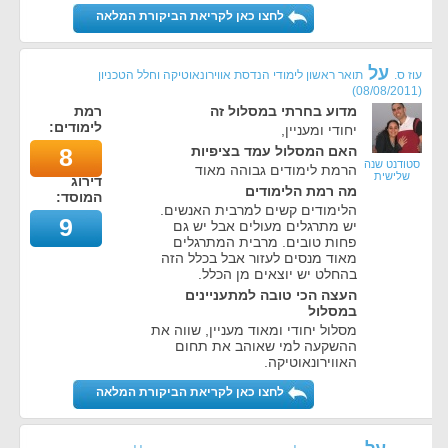
לחצו כאן לקריאת הביקורת המלאה
על
עוז ס.
תואר ראשון לימודי הנדסת אווירונאוטיקה וחלל הטכניון
)
08/08/2011
(
מדוע בחרתי במסלול זה
רמת
לימודים:
יחודי ומעניין,
האם המסלול עמד בציפיות
8
סטודנט שנה
הרמת לימודים גבוהה מאוד
שלישית
דירוג
מה רמת הלימודים
המוסד:
הלימודים קשים למרבית האנשים.
9
יש מתרגלים מעולים אבל יש גם
פחות טובים. מרבית המתרגלים
מאוד מנסים לעזור אבל בכלל הזה
בהחלט יש יוצאים מן הכלל.
העצה הכי טובה למתעניינים
במסלול
מסלול יחודי ומאוד מעניין, שווה את
ההשקעה למי שאוהב את תחום
האווירונאוטיקה.
לחצו כאן לקריאת הביקורת המלאה