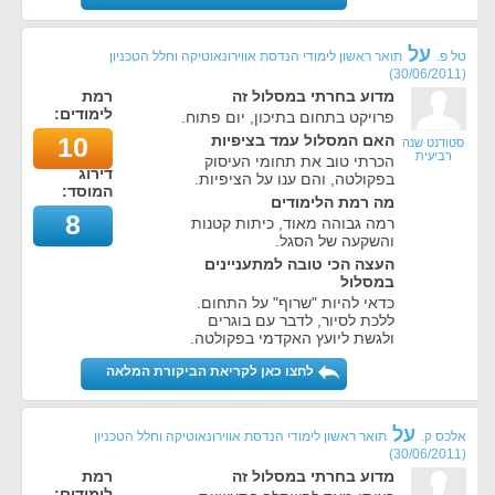
על
טל פ.
תואר ראשון לימודי הנדסת אווירונאוטיקה וחלל הטכניון
)
30/06/2011
(
מדוע בחרתי במסלול זה
רמת
לימודים:
פרויקט בתחום בתיכון, יום פתוח.
האם המסלול עמד בציפיות
10
סטודנט שנה
רביעית
הכרתי טוב את תחומי העיסוק
דירוג
בפקולטה, והם ענו על הציפיות.
המוסד:
מה רמת הלימודים
8
רמה גבוהה מאוד, כיתות קטנות
והשקעה של הסגל.
העצה הכי טובה למתעניינים
במסלול
כדאי להיות "שרוף" על התחום.
ללכת לסיור, לדבר עם בוגרים
ולגשת ליועץ האקדמי בפקולטה.
לחצו כאן לקריאת הביקורת המלאה
על
אלכס ק.
תואר ראשון לימודי הנדסת אווירונאוטיקה וחלל הטכניון
)
30/06/2011
(
מדוע בחרתי במסלול זה
רמת
לימודים: