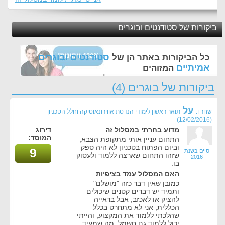
ביקורות של סטודנטים ובוגרים
סטודנטים ובוגרים
כל הביקורות באתר הן של
אמיתיים
המזוהים
עם ת.ז, שם אמיתי ועברו תהליך אימות - זה הערך
ביקורות של בוגרים (4)
החשוב לנו ביותר באתר
על
שחר ו.
תואר ראשון לימודי הנדסת אווירונאוטיקה וחלל הטכניון
(12/02/2016)
מדוע בחרתי במסלול זה
דירוג
המוסד:
התחום עניין אותי מתקופת הצבא,
וביום הפתוח בטכניון לא היה ספק
9
סיים בשנת
שזהו התחום שארצה ללמוד ולעסוק
2016
בו.
האם המסלול עמד בציפיות
כמובן שאין דבר כזה "מושלם"
ותמיד יש דברים קטנים שיכולים
להציק או לאכזב, אבל בראייה
הכללית, אני לא מתחרט בכלל
שהלכתי ללמוד את המקצוע, והייתי
יכול ללמוד גם חשמל, מה שמעיד