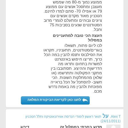
ממוצע נמוך מ-80 מה שממש
מעצבן ומתסכל אנשים עם ממוצע
79 או אפילו 70- סתם למדו לחינם.
הטכניון מאוד מקדם אנשים עם
ציונים גבוהים ומתעלם לגמרי מרוב
הסטודנטים שנעים בסביבות 75
וחבל.
העצה הכי טובה למתעניינים
במסלול
לכו ליום פתוח, תשאלו
בוגרים/סטודנטים, תתעניניו, תקראו
את הסילבוס ותנסו להבין במה הכל
כרוך, תריצו חיפוש באינטרנט
למשרות בתחום ותראו מה
הדרישןת וההיצע. תסתובבו בין
מתקני הפקולטה ותתרשמו (או
שלא) מהמחלקות השונות. הכי
חשוב- להסתכל על הכל בראייה
מפוכחת ולהבין מה באמת נדרש
מכם.
לחצו כאן לקריאת הביקורת המלאה
על
Alex T.
תואר ראשון לימודי הנדסת אווירונאוטיקה וחלל הטכניון
(24/11/2011)
מדוע בחרתי במסלול זה
דירוג