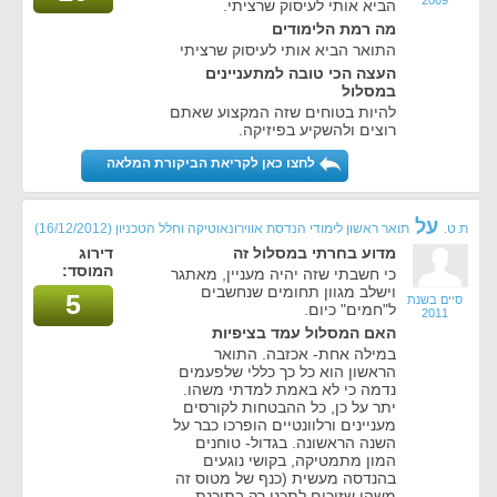
הביא אותי לעיסוק שרציתי.
מה רמת הלימודים
התואר הביא אותי לעיסוק שרציתי
העצה הכי טובה למתעניינים
במסלול
להיות בטוחים שזה המקצוע שאתם
רוצים ולהשקיע בפיזיקה.
לחצו כאן לקריאת הביקורת המלאה
על
ת ט.
תואר ראשון לימודי הנדסת אווירונאוטיקה וחלל הטכניון
(16/12/2012)
מדוע בחרתי במסלול זה
דירוג
המוסד:
כי חשבתי שזה יהיה מעניין, מאתגר
וישלב מגוון תחומים שנחשבים
5
סיים בשנת
ל"חמים" כיום.
2011
האם המסלול עמד בציפיות
במילה אחת- אכזבה. התואר
הראשון הוא כל כך כללי שלפעמים
נדמה כי לא באמת למדתי משהו.
יתר על כן, כל ההבטחות לקורסים
מעניינים ורלוונטיים הופרכו כבר על
השנה הראשונה. בגדול- טוחנים
המון מתמטיקה, בקושי נוגעים
בהנדסה מעשית (כנף של מטוס זה
משהו שזוכים לתכנן רק בתוכנת