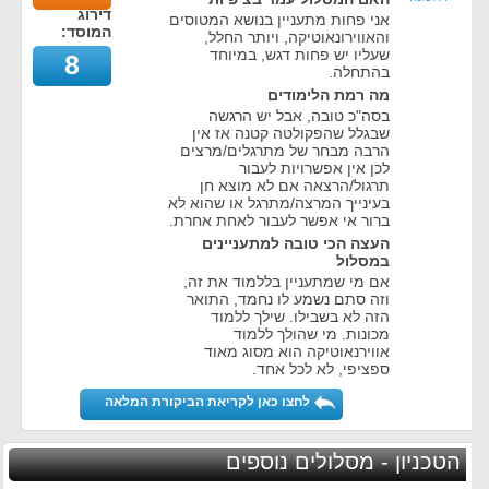
דירוג
אני פחות מתעניין בנושא המטוסים
המוסד:
והאווירונאוטיקה, ויותר החלל,
שעליו יש פחות דגש, במיוחד
8
בהתחלה.
מה רמת הלימודים
בסה"כ טובה, אבל יש הרגשה
שבגלל שהפקולטה קטנה אז אין
הרבה מבחר של מתרגלים/מרצים
לכן אין אפשרויות לעבור
תרגול/הרצאה אם לא מוצא חן
בעינייך המרצה/מתרגל או שהוא לא
ברור אי אפשר לעבור לאחת אחרת.
העצה הכי טובה למתעניינים
במסלול
אם מי שמתעניין בללמוד את זה,
וזה סתם נשמע לו נחמד, התואר
הזה לא בשבילו. שילך ללמוד
מכונות. מי שהולך ללמוד
אווירנאוטיקה הוא מסוג מאוד
ספציפי, לא לכל אחד.
לחצו כאן לקריאת הביקורת המלאה
הטכניון - מסלולים נוספים