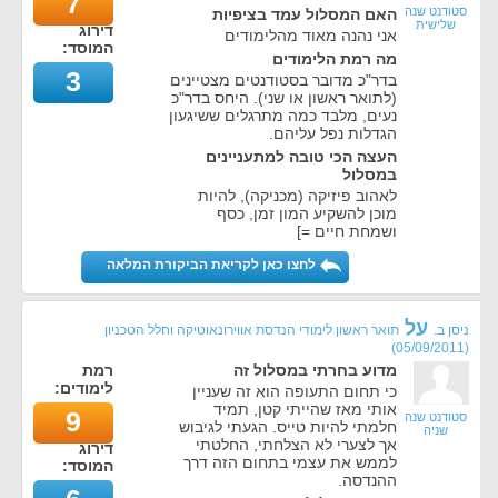
7
סטודנט שנה
האם המסלול עמד בציפיות
שלישית
דירוג
אני נהנה מאוד מהלימודים
המוסד:
מה רמת הלימודים
3
בדר"כ מדובר בסטודנטים מצטיינים
(לתואר ראשון או שני). היחס בדר"כ
נעים, מלבד כמה מתרגלים ששיגעון
הגדלות נפל עליהם.
העצה הכי טובה למתעניינים
במסלול
לאהוב פיזיקה (מכניקה), להיות
מוכן להשקיע המון זמן, כסף
ושמחת חיים =]
לחצו כאן לקריאת הביקורת המלאה
על
ניסן ב.
תואר ראשון לימודי הנדסת אווירונאוטיקה וחלל הטכניון
)
05/09/2011
(
מדוע בחרתי במסלול זה
רמת
לימודים:
כי תחום התעופה הוא זה שעניין
אותי מאז שהייתי קטן, תמיד
9
סטודנט שנה
חלמתי להיות טייס. הגעתי לגיבוש
שניה
אך לצערי לא הצלחתי, החלטתי
דירוג
לממש את עצמי בתחום הזה דרך
המוסד:
ההנדסה.