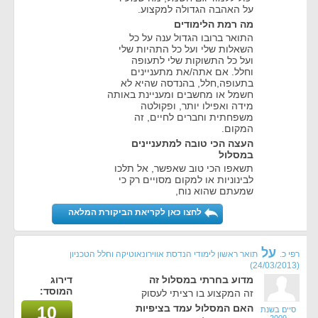
על האהבה הגדולה למקצוע.
מה רמת הלימודים
התואר ברובו הגדול ענה על כל
השאלות שלי ועל כל התהיות שלי
ועל כל התשוקות שלי לתעופה
וחלל. אם אתה/את מתעניינים
בתעופה,חלל, בהנדסה שהיא לא
חשמל או מחשבים ומעניינת באותה
מידה ואפילו יותר, ופקולטה
משפחתית וחברים לחיים, זה
המקום.
העצה הכי טובה למתעניינים
במסלול
תשאפו הכי טוב שאפשר, אל תלכו
לבינוניות או למקום מסויים רק כי
שמעתם שהוא נוח,
לחצו כאן לקריאת הביקורת המלאה
על
רפי כ.
תואר ראשון לימודי הנדסת אווירונאוטיקה וחלל הטכניון
(24/03/2013)
מדוע בחרתי במסלול זה
דירוג
המוסד:
זה המקצוע בו רציתי לעסוק
האם המסלול עמד בציפיות
10
סיים בשנת
2009