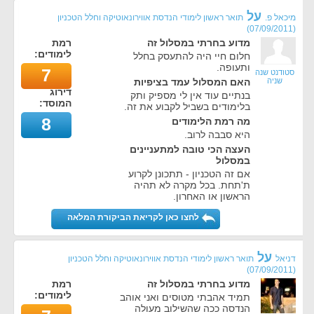
על
מיכאל פ.
תואר ראשון לימודי הנדסת אווירונאוטיקה וחלל הטכניון
)
07/09/2011
(
מדוע בחרתי במסלול זה
רמת
לימודים:
חלום חיי היה להתעסק בחלל
ותעופה.
7
סטודנט שנה
שניה
האם המסלול עמד בציפיות
דירוג
בנתיים עוד אין לי מספיק ותק
המוסד:
בלימודים בשביל לקבוע את זה.
8
מה רמת הלימודים
היא סבבה לרוב.
העצה הכי טובה למתעניינים
במסלול
אם זה הטכניון - תתכונן לקרוע
ת'תחת. בכל מקרה לא תהיה
הראשון או האחרון.
לחצו כאן לקריאת הביקורת המלאה
על
דניאל
תואר ראשון לימודי הנדסת אווירונאוטיקה וחלל הטכניון
)
07/09/2011
(
מדוע בחרתי במסלול זה
רמת
לימודים:
תמיד אהבתי מטוסים ואני אוהב
הנדסה ככה שהשילוב מעולה