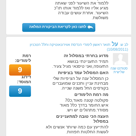
ללמוד את השיעור לפני שאתה
מגיע אליו ואז ללמוד אותו תו"כ
השיעור. אחרת עושים עבודה
משולשת.
לחצו כאן לקריאת הביקורת המלאה
על
לב ש.
תואר ראשון לימודי הנדסת אווירונאוטיקה וחלל הטכניון
)
10/08/2011
(
מדוע בחרתי במסלול זה
רמת
לימודים:
תמיד התעניינתי בנושא
התעופה,ואני טיסנאי מגיל צעיר.
9
סטודנט שנה
שלישית
האם המסלול עמד בציפיות
דירוג
כן המסלול ענה על הציפיות שלי
המוסד:
מבחינת עניין ותכנים שמועברים
בקורסים החל משנה שנייה.
9
מה רמת הלימודים
פקולטה קטנה מאוד,כ70
איש.החומר בדרך כלל מאוד
מסודר.מתרגלים יש ויש.
העצה הכי טובה למתעניינים
במסלול
להתייעץ עם כמה שיותר אנשים ולא
לעשות החלטות חפוזות.