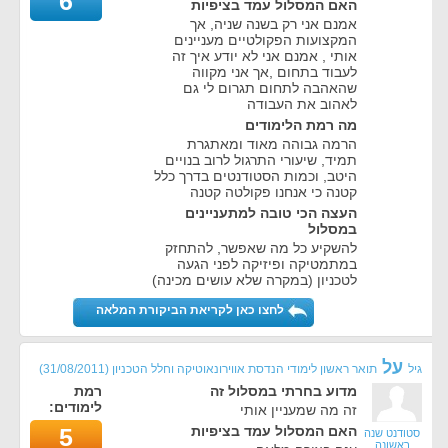
6
האם המסלול עמד בציפיות
אמנם אני רק בשנה שניה, אך
המקצועות הפקולטיים מעניינים
אותי , אמנם אני לא יודע איך זה
לעבוד בתחום ,אך אני מקווה
שהאהבה לתחום תגרום לי גם
לאהוב את העבודה
מה רמת הלימודים
הרמה גבוהה מאוד ומאתגרת
תמיד, שיעורי התרגול לרוב בנויים
היטב, וכמות הסטודנטים בדרך כלל
קטנה כי אנחנו פקולטה קטנה
העצה הכי טובה למתעניינים
במסלול
להשקיע כל מה שאפשר, להתחזק
במתמטיקה ופיזיקה לפני הגעה
לטכניון (במקרה שלא עושים מכינה)
לחצו כאן לקריאת הביקורת המלאה
על
גיל
תואר ראשון לימודי הנדסת אווירונאוטיקה וחלל הטכניון
(
31/08/2011
)
מדוע בחרתי במסלול זה
רמת
לימודים:
זה מה שמעניין אותי
האם המסלול עמד בציפיות
5
סטודנט שנה
ראשונה