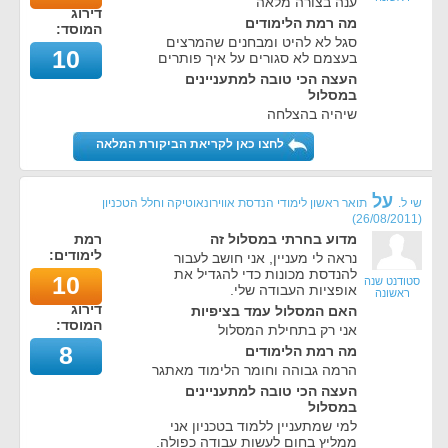
ענה בצורה מלאה
דירוג
מה רמת הלימודים
המוסד:
סגל לא להיט ומבחנים שהמרצים
10
בעצמם לא סגורים על איך פותרים
העצה הכי טובה למתעניינים
במסלול
שיהיה בהצלחה
לחצו כאן לקריאת הביקורת המלאה
על
שי ל.
תואר ראשון לימודי הנדסת אווירונאוטיקה וחלל הטכניון
)
26/08/2011
(
מדוע בחרתי במסלול זה
רמת
לימודים:
נראה לי מעניין, אני חושב לעבור
להנדסת מכונות כדי להגדיל את
10
סטודנט שנה
אופציות העבודה שלי.
ראשונה
דירוג
האם המסלול עמד בציפיות
המוסד:
אני רק בתחילת המסלול
8
מה רמת הלימודים
הרמה גבוהה וחומר הלימוד מאתגר
העצה הכי טובה למתעניינים
במסלול
למי שמתעניין ללמוד בטכניון אני
ממליץ בחום לעשות עבודה כפולה.