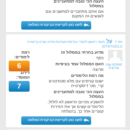
העצה הכי טובה למתעניינים
במסלול
אם אתם מתחברים למחשבים וגם
לאנשים-זה המקום
לחצו כאן לקריאת הביקורת המלאה
על
יוסי ד.
תואר ראשון לימודי הנדסת מערכות מידע אורט בראודה
)
07/07/2011
(
מדוע בחרתי במסלול זה
רמת
לימודים:
כסף
האם המסלול עמד בציפיות
6
סטודנט שנה
שלישית
מרוצה
דירוג
מה רמת הלימודים
המוסד:
ישנם קורסים עם מלא סטודנטים
7
קרי, מט' דיסקרטית
העצה הכי טובה למתעניינים
במסלול
להשקיע מהיום הראשון לא לזלזל,
הלימודים קשים אך את הפירות
קוצרים אחר כך, בהצלחה
לחצו כאן לקריאת הביקורת המלאה