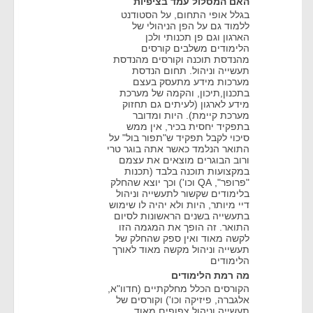
האם המסלול עמד בציפיות
בגלל אופי התחום, על הסטודנט
ללמוד גם על הפן הניהולי של
הארגון וגם פן תכנותי ולכן
הלימודים משלבים קורסים
מהנדסת תוכנה וקורסים מהנדסת
תעשייה וניהול. תחום הנדסת
מערכות מידע מתעסק בעצם
בתכנון,תיכון, והקמה של מערכת
מידע לארגון (לעיתים גם תחזוק
מערכת קיימת). היות ומדובר
בתפקיד יחסית בכיר, אין ממש
סיכוי לקבל תפקיד ש"תפור בול" על
התואר הנלמד כאשר אתה בוגר טרי
ורוב הבוגרים מוצאים את עצמם
במקצועות תוכנה בלבד (תכנות
"פרופר", QA וכו') וכך יוצא שהחלק
בלימודים שקשור לתעשייה וניהול
דיי מיותר, היות ולא יהיה לו שימוש
בתעשייה בשנים הראשונות לסיום
התואר. זה הופך את המגמה הזו
לקשה מאוד ואין ספק שהחלק של
תעשייה וניהול מקשה מאוד לאורך
הלימודים
מה רמת הלימודים
הקורסים הכלל מחלקתיים (חדוו"א,
אלגברה, פיזיקה וכו') וקורסים של
תעשייה וניהול צפופים מאוד