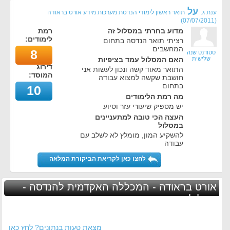
על
ענת ג.
תואר ראשון לימודי הנדסת מערכות מידע אורט בראודה
)
07/07/2011
(
מדוע בחרתי במסלול זה
רמת
לימודים:
רציתי תואר הנדסה בתחום
המחשבים
8
סטודנט שנה
שלישית
האם המסלול עמד בציפיות
דירוג
התואר מאוד קשה ונכון לעשות אני
המוסד:
חושבת שקשה למצוא עבודה
בתחום
10
מה רמת הלימודים
יש מספיק שיעורי עזר וסיוע
העצה הכי טובה למתעניינים
במסלול
להשקיע המון, מומלץ לא לשלב עם
עבודה
לחצו כאן לקריאת הביקורת המלאה
אורט בראודה - המכללה האקדמית להנדסה -
מסלולים נוספים
מצאת טעות בנתונים? לחץ כאן