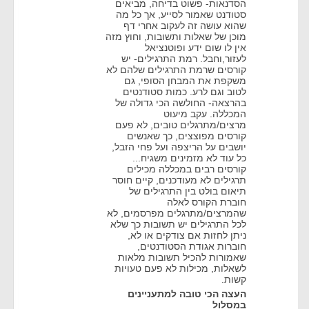
הסדנאות- פשוט בדיחה, מביאים
סטודנט שאמור לסייע, אך כל מה
שהוא עושה זה לעקוב אחרי דף
מוכן של שאלות ותשובות, וחוץ מזה
אין לו שום ידע ופוטנציאל
לעזור,וחבל. רמת התרגילים- יש
קורסים שרמת התרגילים שלהם לא
משקפת את המבחן הסופי, גם
לטוב וגם לרע. כמות סטודנטים
בהרצאה- החולשה הכי גדולה של
המכללה. עקב מיעוט
מרצים/מתרגלים טובים, לא פעם
קורסים מפוצצים, כך שאנשים
יושבים על הריצפה ועל פחי הזבל,
כל עוד לא מזמינים משגיח...
קורסים רבים במכללה מכילים
תרגילים לא מעודכנים, קיים חוסר
תיאום בולט בין התרגילים של
חוברת הקורס לאלה
שהמרצים/מתרגלים מפרסמים, לא
לכל התרגילים יש תשובות כך שלא
ניתן לחזות אם צודקים או לא,
חוברות אגודת הסטודנטים,
שאמורות להכיל תשובות מלאות
לשאלות, מכילות לא פעם טעויות
קשות.
העצה הכי טובה למתעניינים
במסלול