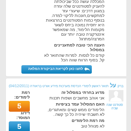
המכללה עושה ככל שביכולתה
להעניק לסטודנטים שלה עזרה
במגוון דרכים: שיעורי עזר
למתקשים,חונכות לליקוי למדה.
בנוסף כמות הסטודנטים בהרצאות
היא יחסית נמוכה ביחס לשאר
מקומות הלימוד, מה שמאפשר
אינטרקציה טובה יותר עם
המרצה/מתרגל
העצה הכי טובה למתעניינים
במסלול
קודם כל לנסות. למרות שהתואר לא
קל, בסוף הרווח שווה הכל
לחצו כאן לקריאת הביקורת המלאה
על
ברק
תואר ראשון לימודי הנדסת מערכות מידע אורט בראודה
(
04/12/2011
)
מדוע בחרתי במסלול זה
רמת
לימודים:
אני אוהב מחשבים ושפות תכנות
האם המסלול עמד בציפיות
5
סטודנט שנה
שניה
הלימודים ממש קשים ומאתגרים,
דירוג
לא חשבתי שיהיה כל כך קשה..
המוסד:
מה רמת הלימודים
5
לא מנוהל טוב