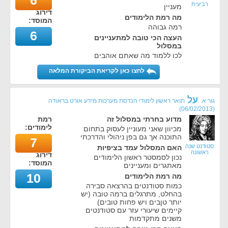
6
רביעית
מעניין
דירוג
מה רמת הלימודים
המוסד:
רמה גבוהה
6
העצה הכי טובה למתעניינים
במסלול
לכו ללמוד מה שאתם אוהבים
לחצו כאן לקריאת הביקורת המלאה
על
גור א.
תואר ראשון לימודי הנדסת מערכות מידע אורט בראודה
)
06/02/2013
(
מדוע בחרתי במסלול זה
רמת
לימודים:
מכיוון שאני מעוניין לעסוק בתחום
התוכנה אך גם בפן ניהולי והדרכתי
7
סטודנט שנה
האם המסלול עמד בציפיות
ראשונה
דירוג
נכון לסמסטר ראשון הלימודים
המוסד:
מאתגרים ומעניינים
10
מה רמת הלימודים
כמות סטודנטים בהרצאה סבירה
בהחלט, מתרגלים ברמה טובה (יש
יותר טןבים ויש פחות טובים)
קיימים שיעורי עזר עם סטודנטים
משנים מתקדמות