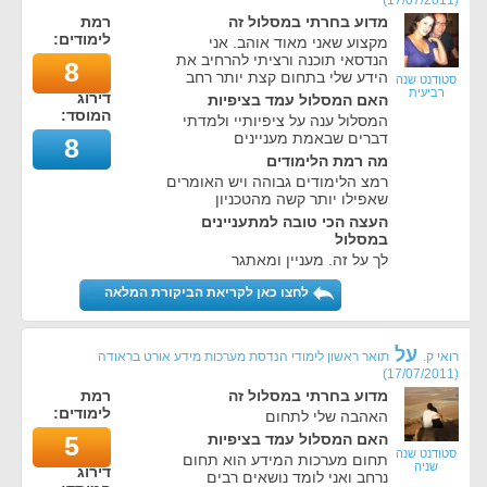
)
17/07/2011
(
מדוע בחרתי במסלול זה
רמת
לימודים:
מקצוע שאני מאוד אוהב. אני
הנדסאי תוכנה ורציתי להרחיב את
8
הידע שלי בתחום קצת יותר רחב
סטודנט שנה
רביעית
דירוג
האם המסלול עמד בציפיות
המוסד:
המסלול ענה על ציפיותיי ולמדתי
דברים שבאמת מעניינים
8
מה רמת הלימודים
רמצ הלימודים גבוהה ויש האומרים
שאפילו יותר קשה מהטכניון
העצה הכי טובה למתעניינים
במסלול
לך על זה. מעניין ומאתגר
לחצו כאן לקריאת הביקורת המלאה
על
רואי ק.
תואר ראשון לימודי הנדסת מערכות מידע אורט בראודה
)
17/07/2011
(
מדוע בחרתי במסלול זה
רמת
לימודים:
האהבה שלי לתחום
האם המסלול עמד בציפיות
5
סטודנט שנה
תחום מערכות המידע הוא תחום
שניה
דירוג
נרחב ואני לומד נושאים רבים