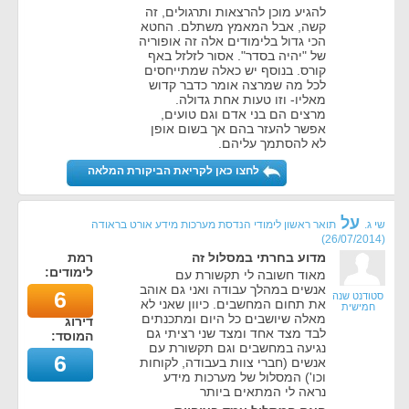
להגיע מוכן להרצאות ותרגולים, זה
קשה, אבל המאמץ משתלם. החטא
הכי גדול בלימודים אלה זה אופוריה
של "יהיה בסדר". אסור לזלזל באף
קורס. בנוסף יש כאלה שמתייחסים
לכל מה שמרצה אומר כדבר קדוש
מאליו- וזו טעות אחת גדולה.
מרצים הם בני אדם וגם טועים,
אפשר להעזר בהם אך בשום אופן
לא להסתמך עליהם.
לחצו כאן לקריאת הביקורת המלאה
על
שי ג.
תואר ראשון לימודי הנדסת מערכות מידע אורט בראודה
)
26/07/2014
(
מדוע בחרתי במסלול זה
רמת
לימודים:
מאוד חשובה לי תקשורת עם
אנשים במהלך עבודה ואני גם אוהב
6
סטודנט שנה
את תחום המחשבים. כיוון שאני לא
חמישית
מאלה שיושבים כל היום ומתכנתים
דירוג
לבד מצד אחד ומצד שני רציתי גם
המוסד:
נגיעה במחשבים וגם תקשורת עם
6
אנשים (חברי צוות בעבודה, לקוחות
וכו') המסלול של מערכות מידע
נראה לי המתאים ביותר