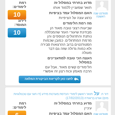
מדוע בחרתי במסלול זה
רמת
לימודים:
תואר שמעניין ללמוד אותו
האם המסלול עמד בציפיות
10
סטודנט שנה
ראשונה
כרגע עונה על הציפיות
דירוג
מה רמת הלימודים
המוסד:
שביעות רצוני טובה מאוד הן
10
מבחינת שיעורי העזר שהמכללה
נותנת והתרגולים הנוספים והן
מרמת המתרגלים. כמובן שכמות
הסטודנטים ברוב ההרצאות סבירה
ולא כמות גדולה שזה גם דבר
מעולה
העצה הכי טובה למתעניינים
במסלול
הלימודים קשים מאוד..אבל עם
הרבה מאמץ וכוח רצון זה אפשרי
לחצו כאן לקריאת הביקורת המלאה
על
דור ח.
תואר ראשון לימודי הנדסת מערכות מידע (דו חוגי עם טכנולוגיות
מים) אורט בראודה
(
17/02/2013
)
מדוע בחרתי במסלול זה
רמת
לימודים:
עיניין
האם המסלול עמד בציפיות
סטודנט שנה