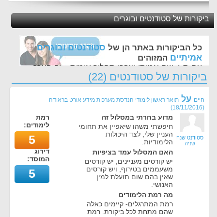
ביקורות של סטודנטים ובוגרים
סטודנטים ובוגרים
כל הביקורות באתר הן של
אמיתיים
המזוהים
עם ת.ז, שם אמיתי ועברו תהליך אימות - זה הערך
ביקורות של סטודנטים (22)
החשוב לנו ביותר באתר
על
חיים
תואר ראשון לימודי הנדסת מערכות מידע אורט בראודה
)
18/11/2016
(
מדוע בחרתי במסלול זה
רמת
לימודים:
חיפשתי משהו שיאפיין את תחומי
העניין שלי, לצד היכולות
5
סטודנט שנה
הלימודיות.
שניה
דירוג
האם המסלול עמד בציפיות
המוסד:
יש קורסים מעניינים, יש קורסים
משעממים בטירוף, ויש קורסים
5
שאין בהם שום תועלת למין
האנושי.
מה רמת הלימודים
רמת המתרגלים- קיימים כאלה
שהם מתחת לכל ביקורת. רמת