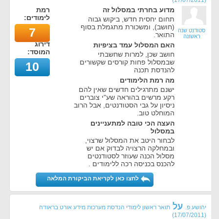
)
17/07/2011
(
מדוע בחרתי במסלול זה
רמת
לימודים:
תחום יחסית חדש, ביקוש גבוה
(חושב), ומשכורת מתגמלת בסוף
7
סטודנט שנה
התואר.
ראשונה
דירוג
האם המסלול עמד בציפיות
המוסד:
חושב שכן, למרות שחשבתי
שבמסלול פחות קורסים שקשורים
10
להנדסת תכנה
מה רמת הלימודים
ישנם מתרגילים חדשים שאין להם
רקע מרשים בהוראה שע"י צוברים
ניסיון על גבי הסטודנטים, אבל הרוב
המוחלט טוב.
העצה הכי טובה למתעניינים
במסלול
לבחור היטב את המסלול שרצוי,
ובמחלקה הרצויה לבדוק אם יש
מסלול הכנה שעוזר לסטודנטים
להכנס בכניסה רכה ללימודים .
לחצו כאן לקריאת הביקורת המלאה
על
יהושע פ.
תואר ראשון לימודי הנדסת מערכות מידע אורט בראודה
)
17/07/2011
(