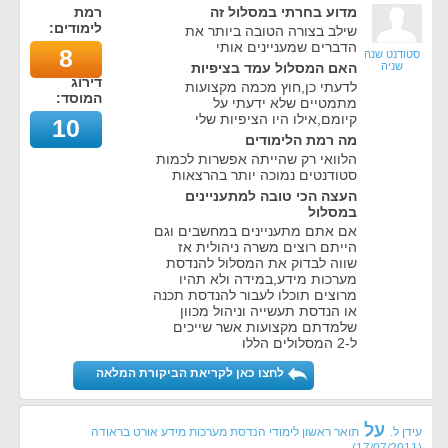
מדוע בחרתי במסלול זה
רמת
לימודים:
שילב בצורה הטובה ביותר את
הדברים שמעניינים אותי
8
סטודנט שנה
שניה
האם המסלול עמד בציפיות
דירוג
לדעתי כן,חוץ מכמה מקצועות
המוסד:
מתמטיים שלא ידעתי על
קיומם,אילו היו הציפיות שלי
10
מה רמת הלימודים
הלוואי רק שהייתה אפשרות לכמות
סטודנטים נמוכה יותר בהרצאות
העצה הכי טובה למתעניינים
במסלול
אם אתם מתעניינים במחשבים וגם
הייתם רוצים משרה ניהולית אז
שווה לבדוק את המסלול להנדסת
מערכות מידע,במידה ולא תהיו
מרוצים תוכלו לעבור להנדסת תכנה
או הנדסת תעשייה וניהול מכוון
שלמדתם מקצועות אשר שייכים
ל-2 המסלולים הללו
לחצו כאן לקריאת הביקורת המלאה
על
עידן ל.
תואר ראשון לימודי הנדסת מערכות מידע אורט בראודה