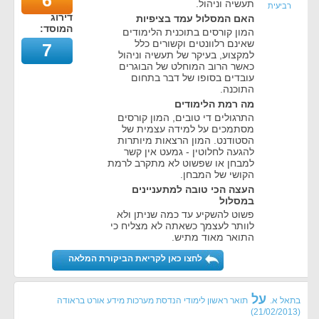
6
תעשיה וניהול.
רביעית
דירוג
האם המסלול עמד בציפיות
המוסד:
המון קורסים בתוכנית הלימודים
שאינם רלוונטים וקשורים כלל
7
למקצוע, בעיקר של תעשיה וניהול
כאשר הרוב המוחלט של הבוגרים
עובדים בסופו של דבר בתחום
התוכנה.
מה רמת הלימודים
התרגולים די טובים, המון קורסים
מסתמכים על למידה עצמית של
הסטודנט. המון הרצאות מיותרות
להגעה לחלוטין - גמעט אין קשר
למבחן או שפשוט לא מתקרב לרמת
הקושי של המבחן.
העצה הכי טובה למתעניינים
במסלול
פשוט להשקיע עד כמה שניתן ולא
לוותר לעצמך כשאתה לא מצליח כי
התואר מאוד מתיש.
לחצו כאן לקריאת הביקורת המלאה
על
בתאל א.
תואר ראשון לימודי הנדסת מערכות מידע אורט בראודה
)
21/02/2013
(