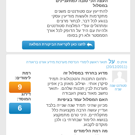
העצה הכי טובה למתעניינים
במסלול
להתייעץ עם סטודנטים משנים
מתקדמות ולעשות מודיעין עסקי
בנוגע לכל דבר, לבחור מרצים
ומתרגלים עפ"י המלצות סטודנטים
ולהיות עם היד על הדופק לכל אורך
הסמסטר ולא רק בסופו
לחצו כאן לקריאת הביקורת המלאה
על
איתן ס.
תואר ראשון לימודי הנדסת מערכות מידע אורט בראודה
)
20/12/2011
(
מדוע בחרתי במסלול זה
רמת
לימודים:
-תחום התכנות והטכנולוגיה תמיד
סיקרן אותי. -שילוב מאוזן בין אפיון
9
סטודנט שנה
מערכות לבין תכנות שלהם. -תואר
שניה
נחשב מאוד בשוק העבודה
דירוג
המוסד:
האם המסלול עמד בציפיות
מכיוון שהיני תמיד שנה שנייה בלבד
6
ועדיין עושה הרבה מקצועות כלל
מחקלתיים, היני טרם מתמקצע
בנושא הלימוד שבחרתי בו ולכן
מוקדם לקבוע.
מה רמת הלימודים