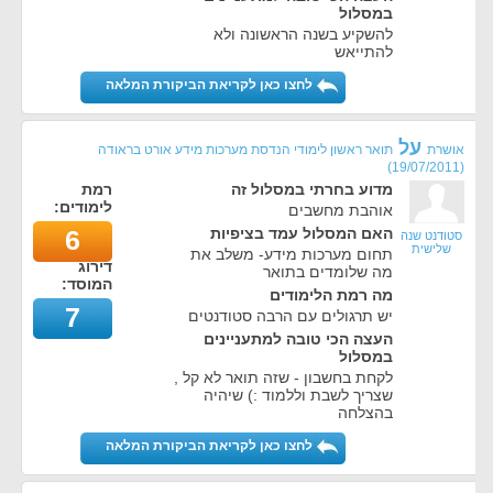
במסלול
להשקיע בשנה הראשונה ולא
להתייאש
לחצו כאן לקריאת הביקורת המלאה
על
אושרת
תואר ראשון לימודי הנדסת מערכות מידע אורט בראודה
)
19/07/2011
(
מדוע בחרתי במסלול זה
רמת
לימודים:
אוהבת מחשבים
האם המסלול עמד בציפיות
6
סטודנט שנה
שלישית
תחום מערכות מידע- משלב את
דירוג
מה שלומדים בתואר
המוסד:
מה רמת הלימודים
7
יש תרגולים עם הרבה סטודנטים
העצה הכי טובה למתעניינים
במסלול
לקחת בחשבון - שזה תואר לא קל ,
שצריך לשבת וללמוד :) שיהיה
בהצלחה
לחצו כאן לקריאת הביקורת המלאה