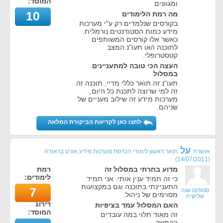
המוסד:
ומגוונים
10
מה רמת הלימודים
בקורסים שנלמדים רק ע"י מערכות
מידע כמות הסטודנטים נורמלית.
כאשר אלו קורסים המשותפים
לתוכנה ו/או תעו"נ המצב
קטסטרופלי.
העצה הכי טובה למתעניינים
במסלול
תעו"נ זה תואר כללי מדיי, תוכנה זה
זה למי שרוצה לתכנת כל היום,
מערכות מידע זה שילוב מעניים של
שניהם.
לחצו כאן לקריאת הביקורת המלאה
על
אושרת
תואר ראשון לימודי הנדסת מערכות מידע אורט בראודה
)
14/07/2011
(
מדוע בחרתי במסלול זה
רמת
לימודים:
כי זה תמיד ענין אותי. אני תמיד
התעניינתי בתוכנה וגם במקצועות
7
סטודנט שנה
מסוימים של ניהול.
שלישית
דירוג
האם המסלול עמד בציפיות
המוסד:
זה מאוד תלוי במה עובדים
בהמשך.