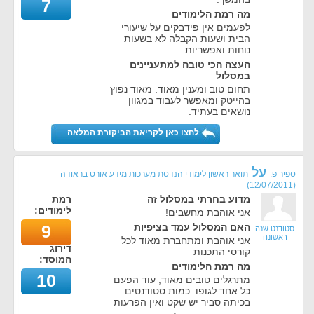
7
מה רמת הלימודים
לפעמים אין פידבקים על שיעורי
הבית ושעות הקבלה לא בשעות
נוחות ואפשריות.
העצה הכי טובה למתעניינים
במסלול
תחום טוב ומענין מאוד. מאוד נפוץ
בהייטק ומאפשר לעבוד במגוון
נושאים בעתיד.
לחצו כאן לקריאת הביקורת המלאה
על
ספיר פ.
תואר ראשון לימודי הנדסת מערכות מידע אורט בראודה
)
12/07/2011
(
מדוע בחרתי במסלול זה
רמת
לימודים:
אני אוהבת מחשבים!
האם המסלול עמד בציפיות
9
סטודנט שנה
ראשונה
אני אוהבת ומתחברת מאוד לכל
דירוג
קורסי התכנות
המוסד:
מה רמת הלימודים
10
מתרגלים טובים מאוד, עוד הפעם
כל אחד לגופו. כמות סטודנטים
בכיתה סביר יש שקט ואין הפרעות