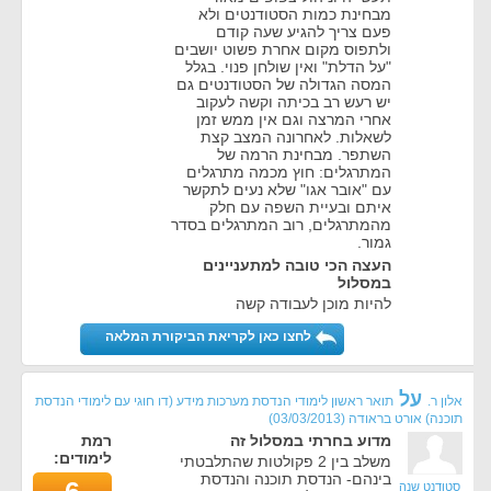
מבחינת כמות הסטודנטים ולא
פעם צריך להגיע שעה קודם
ולתפוס מקום אחרת פשוט יושבים
"על הדלת" ואין שולחן פנוי. בגלל
המסה הגדולה של הסטודנטים גם
יש רעש רב בכיתה וקשה לעקוב
אחרי המרצה וגם אין ממש זמן
לשאלות. לאחרונה המצב קצת
השתפר. מבחינת הרמה של
המתרגלים: חוץ מכמה מתרגלים
עם "אובר אגו" שלא נעים לתקשר
איתם ובעיית השפה עם חלק
מהמתרגלים, רוב המתרגלים בסדר
גמור.
העצה הכי טובה למתעניינים
במסלול
להיות מוכן לעבודה קשה
לחצו כאן לקריאת הביקורת המלאה
על
אלון ר.
תואר ראשון לימודי הנדסת מערכות מידע (דו חוגי עם לימודי הנדסת
תוכנה) אורט בראודה
(
03/03/2013
)
מדוע בחרתי במסלול זה
רמת
לימודים:
משלב בין 2 פקולטות שהתלבטתי
בינהם- הנדסת תוכנה והנדסת
סטודנט שנה