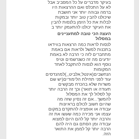
בעיקר מדברים על כל המסביב אבל
לא על התכלס ואם ההרצאות היו
ברמה גבוהה יותר אני חושבת
שיכולנו להבין טוב יותר ובמקות
לבלות את כל הזמן בלנסות להבין
את העיקר יכולנו להתעמק יותר ב
העצה הכי טובה למתעניינים
במסלול
לנסות לראות כמה הרצאות בווידאו
בתכנות למשל ולראות אם באמת
מתחברים לזה כי הרבה לא באמת
יודעים מה זה כשנרשמים וטיפ
נוסף הוא לנסות להתקבל לאחד
המקומות
הנחשבים(אינטל,אלביט,,)למהנדסים
עוד לפני תחילת הלימודים(יש שם
משרות שלא בהכרח מבקשים
תעודה או תואר) וכך זה הרבה יותר
קל לסלול לך את המסלול
להמשך...אם זה נסיון שזה מה
שהיום חשוב לכולם בראיונות
עבודה או אופציה להתקדם במקום
עצמו אני מכירה כמה שעשו את זה
והרבה יותר קל להם היום למצוא
עבודה ומן הסתם גם היה להם
הרבה יותר קל לממן את התואר
הזה.