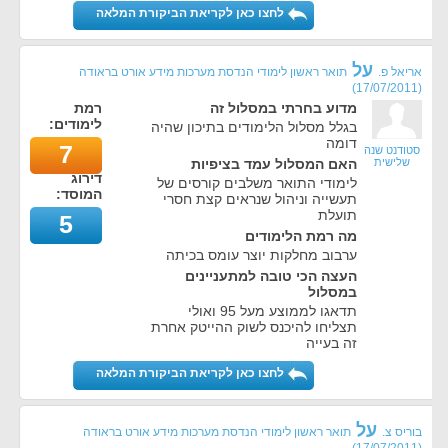
לחצו כאן לקריאת הביקורת המלאה
על
אריאל פ.
תואר ראשון לימודי הנדסת מערכות מידע אורט בראודה
)
17/07/2011
(
מדוע בחרתי במסלול זה
רמת
לימודים:
בגלל מסלול הלימודים בתיכון שהיה
דומה
7
סטודנט שנה
שלישית
האם המסלול עמד בציפיות
דירוג
לימודי התואר משלבים קורסים של
המוסד:
תעשייה וניהול שנראים קצת חסרי
תועלת
5
מה רמת הלימודים
ערבוב מחלקות יוצר עומס בכיתה
העצה הכי טובה למתעניינים
במסלול
תדאגו לממוצע מעל 95 ואולי
תצליחו להיכנס לשוק ההייטק אחרת
זה בעייה
לחצו כאן לקריאת הביקורת המלאה
על
בוריס צ.
תואר ראשון לימודי הנדסת מערכות מידע אורט בראודה