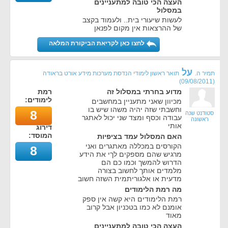
העצה הכי טובה למתעניינים
במסלול
לעשות שיעורי בית.. ולעמוד בקצב
של ההרצאות אין מקום לפנאן
לחצו כאן לקריאת הביקורת המלאה
על
תמיר ה.
תואר ראשון לימודי הנדסת מערכות מידע אורט בראודה
)
09/08/2011
(
מדוע בחרתי במסלול זה
רמת
לימודים:
מכיוון שאני מתעניין במחשבים
וחשבתי שזה יהיה משהו שיש בו
8
סטודנט שנה
עבודה וכסף ומצד שני יכול לאתגר
ראשונה
אותי
דירוג
המוסד:
האם המסלול עמד בציפיות
הקורסים במכללה מאתגרים ואני
8
מרגיש שהם מספקים לךי את הידע
הדרוש להמשך וכמו כם הם
מלמדים אותך לחשוב בצורה
מדעית או אלגוריתמית השזה חשוב
מה רמת הלימודים
רמת הלימודים היא קשה אין ספק
אומנם לא כמו בטכניון אבל קרוב
מאוד
העצה הכי טובה למתעניינים