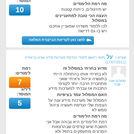
המוסד:
מה רמת הלימודים
10
יש תירגולים, כיתות קטנות
העצה הכי טובה למתעניינים
במסלול
לכו ללמוד משדהו שמעניין אתכם
ויש בו גם דרישה
לחצו כאן לקריאת הביקורת המלאה
על
קוצ'וק נ.
תואר ראשון לימודי הנדסת מערכות מידע אורט בראודה
)
17/07/2011
(
מדוע בחרתי במסלול זה
רמת
לימודים:
לא בחרתי אותו בהתחלה הייתי
בתעשיה וניהול וראיתי שאני
7
סטודנט שנה
מתחברת הרבה יותר לקורסי
שניה
התכנות אז עברתי למערכות מידע
דירוג
המוסד:
האם המסלול עמד בציפיות
המסלול של מערכות מידע ענה על
5
הצפות שלי הנדסת תעשיה וניהול
ממש לא
מה רמת הלימודים
רמת הלימודים היא גבוהה אבל אני
חושבת שיש קורסים שבהרצאות
המרצים מתעסקים בתפל ולא