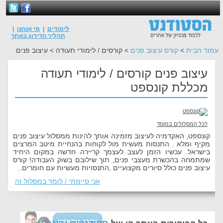
לימודים
|
מי אנחנו
|
תהליך הדירוג באתר
עמוד הבית
>
קורס עיצוב פנים
> קורסים / לימודי תעודה > עיצוב פנים
עיצוב פנים קורסים / לימודי תעודה
מכללת קונספט
לכל המסלולים במוסד
קונספט, האקדמיה לעיצוב מזמינה אותך להינות ממסלול עיצוב פנים
מקיף ומלא . התנסות מעשית מול לקוחות בהנחיית מיטב המרצים
בישראל. עכשיו הזמן לעצב לעצמך קריירה חדשה במקום היחיד
שמתמחה בהכשרת מעצבי פנים, תוך שילובם בשוק העבודה! קורס
עיצוב פנים כולל סיורים מקצועיים ,התנסויות מעשיות עם חומרים..
אני סיימתי / לומד במסלול זה