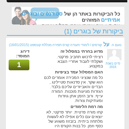
סטודנטים ובוגרים
כל הביקורות באתר הן של
אמיתיים
המזוהים
עם ת.ז, שם אמיתי ועברו תהליך אימות - זה הערך
ביקורות של בוגרים (1)
החשוב לנו ביותר באתר
על
נועם ה.
קורסים / לימודי תעודה קורס תפירה מכללת קונספט
(16/01/2015)
מדוע בחרתי במסלול זה
דירוג
המוסד:
רציתי לרכוש תחביב פרקטי.
ושקלתי לעבוד אחריי הצבא
1
סיים בשנת
במקצוע.
2015
האם המסלול עמד בציפיות
כל מה שנציגי המכירה אומרים לכם
הוא שקר. אין סדנאות סטיילינג ,
הבדים והאביזרים עליכם בלבד.
הגזרות מגיעות מוכנות. המורה
עייף. ורוב הזמן אתן גוזרות
ומעתיקות צורות.
מה רמת הלימודים
קחו מורה פרטית. יותר פרקטי, לא
יוצאים עם כלים אפילו לא לעשות
מלתחה ביתית. בזבזוז משווע של
כסף וזמן. כל בנות הקורס היו