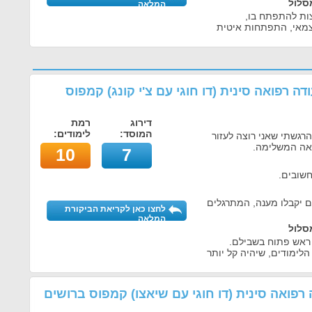
סלול
המלאה
צות להתפתח בו,
מאי, התפתחות איטית
ודה רפואה סינית (דו חוגי עם צ'י קונג) קמפוס
דירוג
רמת
המוסד:
לימודים:
רגשתי שאני רוצה לעזור
אה המשלימה.
10
7
חשובים.
 יקבלו מענה, המתרגלים
לחצו כאן לקריאת הביקורת
המלאה
סלול
ך ראש פתוח בשבילם.
לימודים, שיהיה קל יותר
ה רפואה סינית (דו חוגי עם שיאצו) קמפוס ברושים