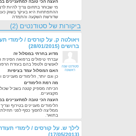
העצה הכי טובה למתעניינים במ
מי שבוחר בתחום צריך להיות לר
ההתפתחות היא בעיקר בשוק כעצ
שדורשת השקעה והתמדה
ביקורות של סטודנטים (2)
ויאולטה ק.
על
קורסים / לימודי תע
ברושים
(
28/01/2015
)
מדוע בחרתי במסלול זה
עברתי טיפולים ברפואה הסינית וה
לאנשים ולטפל בהם בעזרת הרפו
סטודנט שנה
ראשונה
האם המסלול עמד בציפיות
כן וגם יותר, הלימודים מעניינים ו
מה רמת הלימודים
הכיתה מספיק קטנה בשביל שכולם
מקצועיים.
העצה הכי טובה למתעניינים במ
הלימודים מעניינים בטירוף וצרי
ממליצה לחסוך כסף לפני תחילת ה
בתואר.
לילך ש.
על
קורסים / לימודי תעוד
)
17/05/2013
(