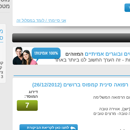
מטפ
אני סיימתי / לומד במסלול זה
מס
סי
ם ובוגרים אמיתיים
המזוהים
ת - זה הערך החשוב לנו ביותר באתר
קו
קמ
צי
3
ב
ה רפואה סינית קמפוס ברושים
(26/12/2012)
דירוג
המוסד:
חום הרפואה המשלימה
7
שן), אווירה טובה
 טובה- מרצים טובים
לחצו כאן לקריאת הביקורת