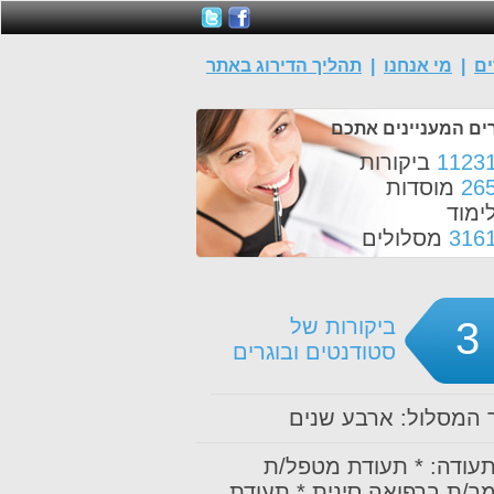
ים
|
מי אנחנו
|
תהליך הדירוג באתר
ים המעניינים אתכם
1123
ביקורות
26
מוסדות
ימוד
316
מסלולים
3
ביקורות של
סטודנטים ובוגרים
המסלול: ארבע שנים
תעודה: * תעודת מטפל/ת
ך/ת ברפואה סינית * תעודת