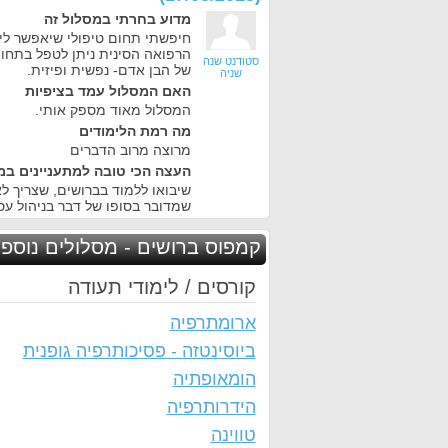
מדוע בחרתי במסלול זה
חיפשתי תחום טיפולי שיאפשר לי 
הרפואה הסינית ניתן לטפל בתחו
סטודנט שנה
של הבן אדם- נפשית ופיזית.
שניה
האם המסלול עמד בציפיות
המסלול מאוד מספק אותי.
מה רמת הלימודים
מרוצה מרוב הדברים
העצה הכי טובה למתעניינים במ
שיבואו ללמוד בברושים, שצריך ל
שמדובר בסופו של דבר בניהול עס
קמפוס ברושים - מסלולים נוספי
קורסים / לימודי תעודה
ארומתרפיה
ביוסינטזה - פסיכותרפיה גופנית
הומאופתיה
הידרותרפיה
טווינה