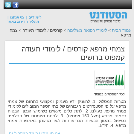
לימודים
|
מי אנחנו
|
תהליך הדירוג באתר
עמוד הבית
>
לימודי רפואה משלימה
> קורסים / לימודי תעודה > צמחי
מרפא
צמחי מרפא קורסים / לימודי תעודה
קמפוס ברושים
לכל המסלולים במוסד
מטרות המסלול: 1. להעניק ידע מעמיק ומקצועי בתחום של צמחי
מרפא על פי הסטנדרטים הגבוהים של בתי הספר המובילים ללימודי
צמחי מרפא בעולם. 2. לתת כלים מעשים בשימוש הנכון והבטוח
בצמחי מרפא (מעל 150 צמחים). 3. לפתח מיומנות של התלמיד
בטיפול במגוון הבעיות הבריאותיות ו/או מניעתן באמצעות צמחי
מרפא. 4. הידע..
אני סיימתי / לומד במסלול זה