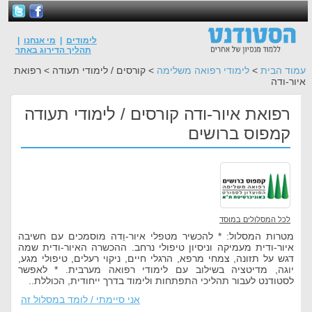
לימודים
|
מי אנחנו
|
תהליך הדירוג באתר
עמוד הבית
>
לימודי רפואה משלימה
> קורסים / לימודי תעודה > רפואת
איור-ודה
רפואת איור-ודה קורסים / לימודי תעודה
קמפוס ברושים
לכל המסלולים במוסד
מטרות המסלול: * להכשיר מטפלי איור-וֵדה מוסמכים עם חשיבה
איור-ודית מעמיקה וניסיון טיפולי נרחב. ההכשרה האיור-ודית שמה
דגש על תזונה, צמחי מרפא, הרגלי חיים, ניקוי רעלים, טיפולי מגע,
יוגה, מדיטציה בשילוב עם לימודי רפואה מערבית. * לאפשר
לסטודנט לעבור תהליכי התפתחות ולימוד בדרך ייחודית, הכוללת..
אני סיימתי / לומד במסלול זה